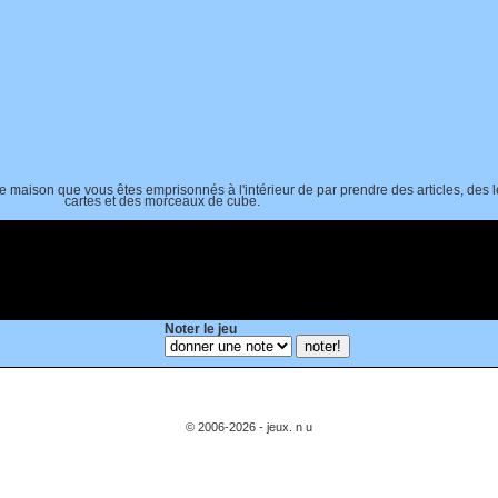
 maison que vous êtes emprisonnés à l'intérieur de par prendre des articles, des le
cartes et des morceaux de cube.
Noter le jeu
© 2006-2026 - jeux. n u