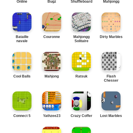
Online
Bugz
Shuffleboard
Mahjongg
Bataille
Couronne
Mahjongg
Dirty Marbles
navale
Solitaire
Cool Balls
Mahjong
Ratsuk
Flash
Chesser
Connect 5
Yathzee23
Crazy Coffer
Lost Marbles