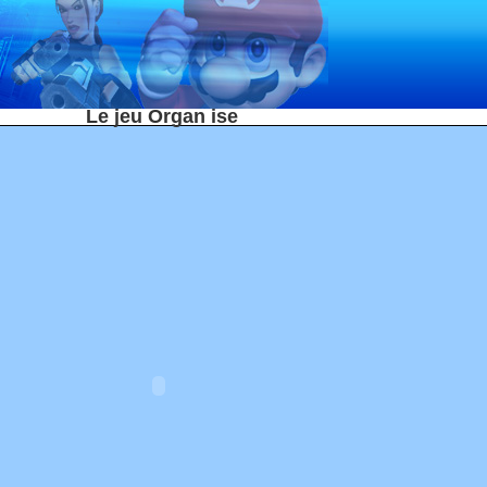
Le jeu Organ ise