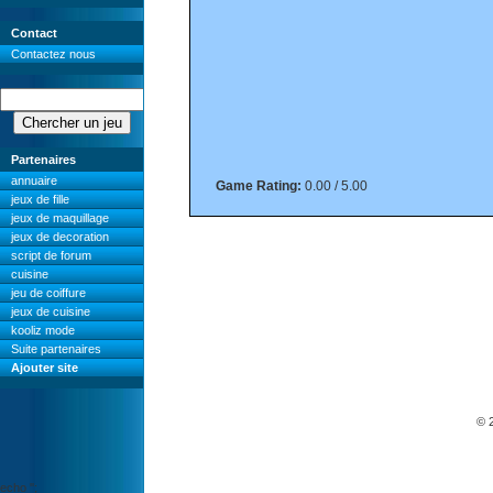
Contact
Contactez nous
Partenaires
annuaire
Game Rating:
0.00 / 5.00
jeux de fille
jeux de maquillage
jeux de decoration
script de forum
cuisine
jeu de coiffure
jeux de cuisine
kooliz mode
Suite partenaires
Ajouter site
© 2
echo '
';