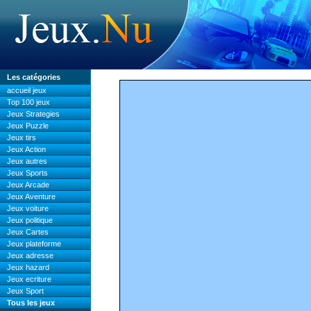
Les catégories
accueil jeux
Top 100 jeux
Jeux Strategies
Jeux Puzzle
Jeux tirs
Jeux Action
Jeux autres
Jeux Sports
Jeux Arcade
Jeux Aventure
Jeux voiture
Jeux politique
Jeux Cartes
Jeux plateforme
Jeux adresse
Jeux hazard
Jeux ecriture
Jeux Sport
Tous les jeux