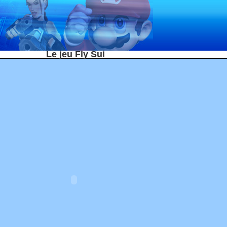
Le jeu Fly Sui