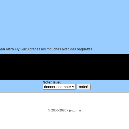
ash retro Fly Sui:
Attrapez les mouches avec des baguettes.
Noter le jeu
© 2006-2026 - jeux. n u