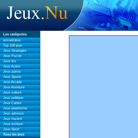
Les catégories
accueil jeux
Top 100 jeux
Jeux Strategies
Jeux Puzzle
Jeux tirs
Jeux Action
Jeux autres
Jeux Sports
Jeux Arcade
Jeux Aventure
Jeux voiture
Jeux politique
Jeux Cartes
Jeux plateforme
Jeux adresse
Jeux hazard
Jeux ecriture
Jeux Sport
Tous les jeux